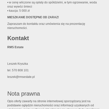
• w cenę wliczone są opłaty do spółdzielni, w tym ogrzewanie, woda
oraz wywóz śmieci
• kaucja: 5 000 zł
MIESZKANIE DOSTĘPNE OD ZARAZ!
Zapraszam do kontaktu oraz umówienia się na prezentację
nieruchomości.
Kontakt
RMS Estate
Leszek Kryszka
tel. 570 808 101
leszek@rmsestate.pl
Nota prawna
Opis oferty zawarty na stronie internetowej sporządzany jest na
podstawie oględzin nieruchomości oraz informacji uzyskanych od