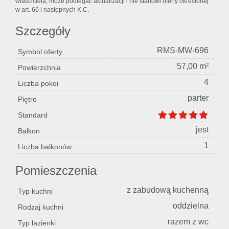
właściciela, może podlegać aktualizacji i nie stanowi oferty określonej
w art. 66 i następnych K.C.
Szczegóły
RMS-MW-696
Symbol oferty
57,00 m²
Powierzchnia
4
Liczba pokoi
parter
Piętro
Standard
jest
Balkon
1
Liczba balkonów
Pomieszczenia
z zabudową kuchenną
Typ kuchni
oddzielna
Rodzaj kuchni
razem z wc
Typ łazienki