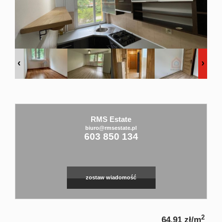
Usługi
dodatko
Zarządza
RMS Estate
nierucho
biuro@rmsestate.pl
603 850 134
Zgłoszen
zostaw wiadomość
Kontakt
2
64,91 zł/m