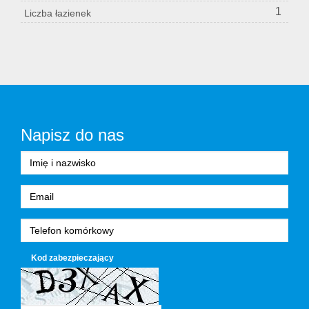
1
Liczba łazienek
Napisz do nas
Kod zabezpieczający