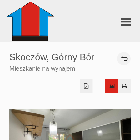
O nas
Skoczów,
Górny Bór
Oferty
Mieszkanie na wynajem
Chorwacj
Wizualiza
3D