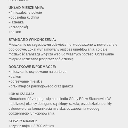
części miasta.
UKŁAD MIESZKANIA:
• 4 niezależne pokoje
• oddzielna kuchnia
• łazienka
• przedpokój
• balkon
STANDARD WYKOŃCZENIA:
Mieszkanie po częściowym odświeżeniu, wyposażone w nowe panele
podłogowe. Lokal wynajmowany jest bez umeblowania, co daje
możliwość aranżacji wnętrza według własnych potrzeb. Ogrzewanie
miejskie rozliczane jest przez spółdzielnię.
DODATKOWE INFORMACJE:
• mieszkanie usytuowane na parterze
• balkon
• ogrzewanie miejskie
• brak miejsca parkingowego oraz garażu
LOKALIZACJA:
Nieruchomość znajduje się na osiedlu Górny Bór w Skoczowie. W
najbliższej okolicy dostępne są sklepy, szkoła, przedszkole, punkty
usługowe oraz komunikacja miejska, co zapewnia wygodę
codziennego funkcjonowania.
KOSZTY NAJMU:
• czynsz najmu: 3 700 zł/mies.