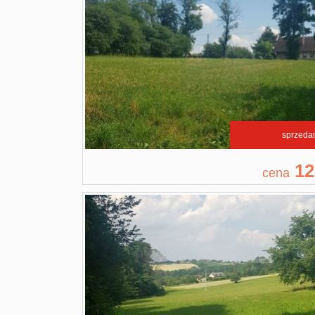
sprzeda
12
cena