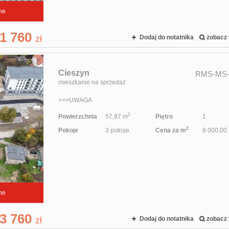
ne
1 760
zł
Dodaj do notatnika
zobacz 
Cieszyn
RMS-MS-
mieszkanie na sprzedaż
>>>UWAGA
2
Powierzchnia
57,97 m
Piętro
1
2
Pokoje
3 pokoje
Cena za m
8 000,00 
ne
3 760
zł
Dodaj do notatnika
zobacz 