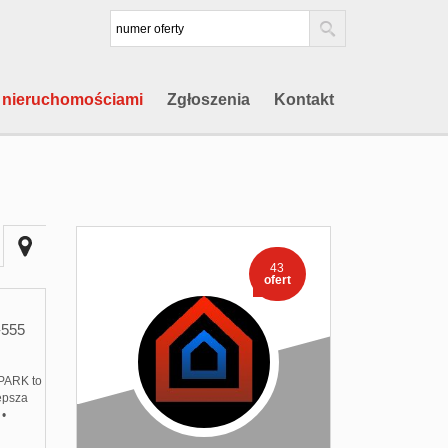
 nieruchomościami
Zgłoszenia
Kontakt
43
ofert
555
PARK to
lepsza
 •