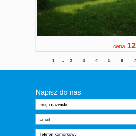
12
cena
1
...
2
3
4
5
6
Napisz do nas