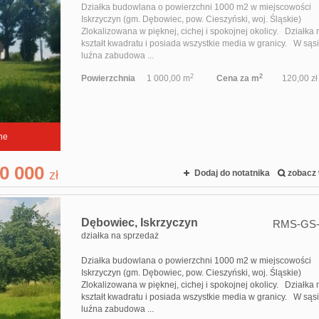
Działka budowlana o powierzchni 1000 m2 w miejscowości
Iskrzyczyn (gm. Dębowiec, pow. Cieszyński, woj. Śląskie)
Zlokalizowana w pięknej, cichej i spokojnej okolicy. Działka
kształt kwadratu i posiada wszystkie media w granicy. W sąs
luźna zabudowa ...
2
2
Powierzchnia
1 000,00 m
Cena za m
120,00 zł
ne
0 000
zł
Dodaj do notatnika
zobacz 
Dębowiec,
Iskrzyczyn
RMS-GS-
działka na sprzedaż
Działka budowlana o powierzchni 1000 m2 w miejscowości
Iskrzyczyn (gm. Dębowiec, pow. Cieszyński, woj. Śląskie)
Zlokalizowana w pięknej, cichej i spokojnej okolicy. Działka
kształt kwadratu i posiada wszystkie media w granicy. W sąs
luźna zabudowa ...