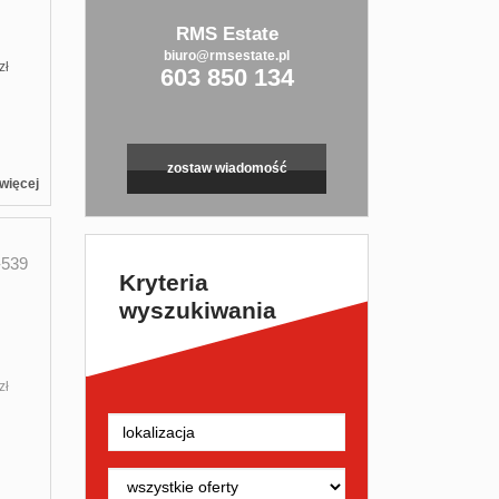
RMS Estate
biuro@rmsestate.pl
zł
603 850 134
zostaw wiadomość
więcej
539
Kryteria
wyszukiwania
zł