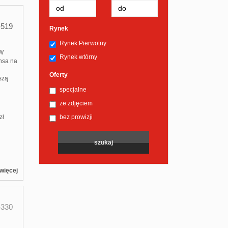
519
Rynek
Rynek Pierwotny
 W
Rynek wtórny
nsa na
Oferty
szą
specjalne
ze zdjęciem
bez prowizji
zł
więcej
330