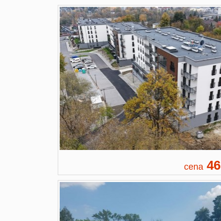
46
cena