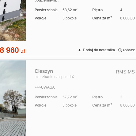
podziemnym, ...
2
Powierzchnia
58,62 m
Piętro
4
2
Pokoje
3 pokoje
Cena za m
8 000,00 
8 960
zł
Dodaj do notatnika
zobacz 
Cieszyn
RMS-MS-
mieszkanie na sprzedaż
>>>UWAGA
2
Powierzchnia
57,72 m
Piętro
2
2
Pokoje
3 pokoje
Cena za m
8 000,00 