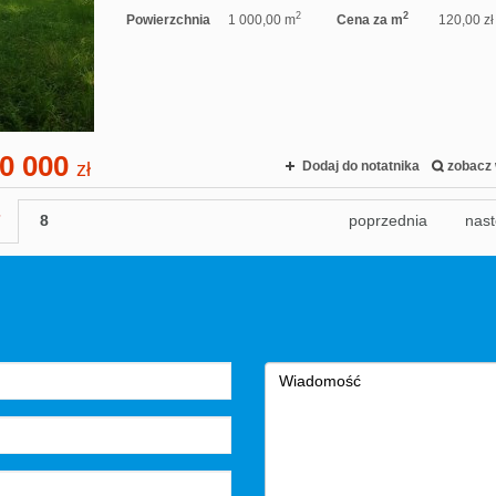
2
2
Powierzchnia
1 000,00 m
Cena za m
120,00 zł
0 000
zł
Dodaj do notatnika
zobacz 
7
8
poprzednia
nas