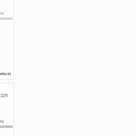
 ma
iedztwie
więcej
329
 ma
iedztwie