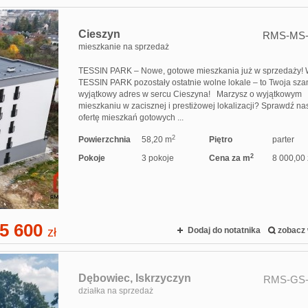
Cieszyn
RMS-MS-
mieszkanie na sprzedaż
TESSIN PARK – Nowe, gotowe mieszkania już w sprzedaży!
TESSIN PARK pozostały ostatnie wolne lokale – to Twoja sza
wyjątkowy adres w sercu Cieszyna! Marzysz o wyjątkowym
mieszkaniu w zacisznej i prestiżowej lokalizacji? Sprawdź na
ofertę mieszkań gotowych ...
2
Powierzchnia
58,20 m
Piętro
parter
2
Pokoje
3 pokoje
Cena za m
8 000,00 
5 600
zł
Dodaj do notatnika
zobacz 
Dębowiec,
Iskrzyczyn
RMS-GS-
działka na sprzedaż