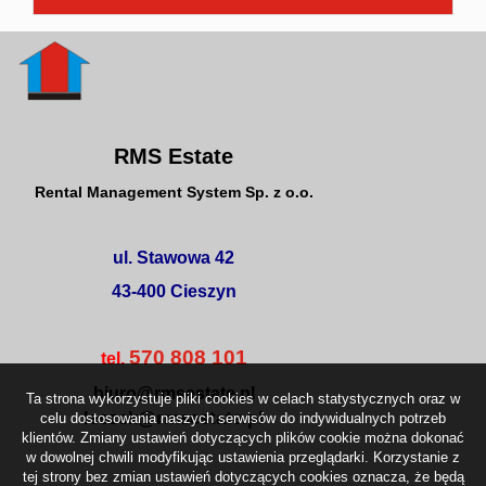
RMS Estate
Rental Management System Sp. z o.o.
ul. Stawowa 42
43-400 Cieszyn
570 808 101
tel.
biuro@rmsestate.pl
Ta strona wykorzystuje pliki cookies w celach statystycznych oraz w
leszek@rmsestate.pl
celu dostosowania naszych serwisów do indywidualnych potrzeb
klientów. Zmiany ustawień dotyczących plików cookie można dokonać
w dowolnej chwili modyfikując ustawienia przeglądarki. Korzystanie z
tej strony bez zmian ustawień dotyczących cookies oznacza, że będą