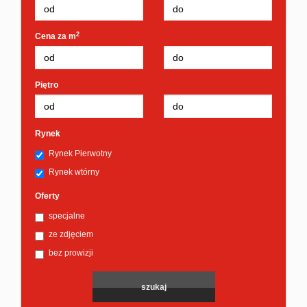
2
Cena za m
Piętro
Rynek
Rynek Pierwotny
Rynek wtórny
Oferty
specjalne
ze zdjęciem
bez prowizji