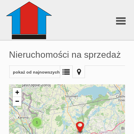
O nas
Nieruchomości na sprzedaż
Oferty
pokaż od najnowszych
Chorwacj
+
−
Wizualiza
5
3D