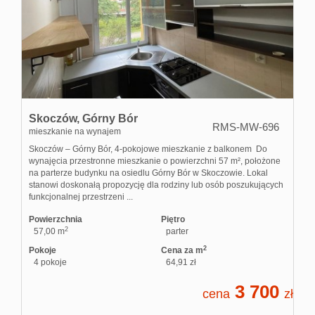
Usługi
dodatko
Skoczów,
Górny Bór
RMS-MW-696
Zarządza
mieszkanie na wynajem
Skoczów – Górny Bór, 4-pokojowe mieszkanie z balkonem Do
wynajęcia przestronne mieszkanie o powierzchni 57 m², położone
na parterze budynku na osiedlu Górny Bór w Skoczowie. Lokal
nierucho
stanowi doskonałą propozycję dla rodziny lub osób poszukujących
funkcjonalnej przestrzeni ...
Powierzchnia
Piętro
Zgłoszen
2
57,00 m
parter
2
Pokoje
Cena za m
4 pokoje
64,91 zł
Kontakt
3 700
cena
zł