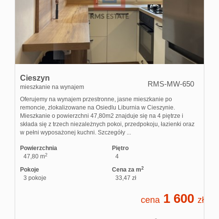
Cieszyn
RMS-MW-650
mieszkanie na wynajem
Oferujemy na wynajem przestronne, jasne mieszkanie po
remoncie, zlokalizowane na Osiedlu Liburnia w Cieszynie.
Mieszkanie o powierzchni 47,80m2 znajduje się na 4 piętrze i
składa się z trzech niezależnych pokoi, przedpokoju, łazienki oraz
w pełni wyposażonej kuchni. Szczegóły ...
Powierzchnia
Piętro
2
47,80 m
4
2
Pokoje
Cena za m
3 pokoje
33,47 zł
1 600
cena
zł