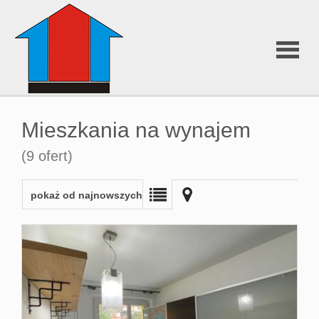
O nas
Mieszkania na wynajem
Oferty
(9 ofert)
pokaż od najnowszych
Chorwacj
Wizualiza
3D