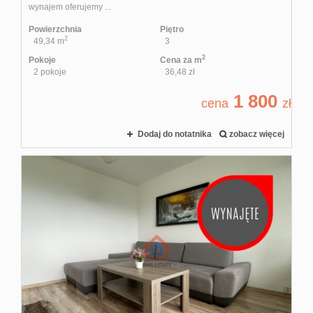
wynajem oferujemy ...
Powierzchnia
Piętro
2
49,34 m
3
2
Pokoje
Cena za m
2 pokoje
36,48 zł
1 800
cena
zł
Dodaj do notatnika
zobacz więcej