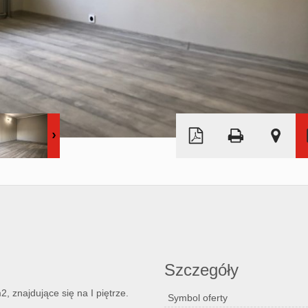
Leaflet
|
©
OpenStreetMap
Szczegóły
 znajdujące się na I piętrze.
Symbol oferty