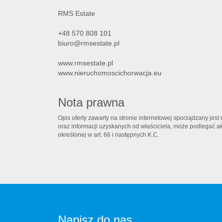
RMS Estate
+48 570 808 101
biuro@rmsestate.pl
www.rmsestate.pl
www.nieruchomoscichorwacja.eu
Nota prawna
Opis oferty zawarty na stronie internetowej sporządzany jes
oraz informacji uzyskanych od właściciela, może podlegać aktu
określonej w art. 66 i następnych K.C.
Napisz do nas