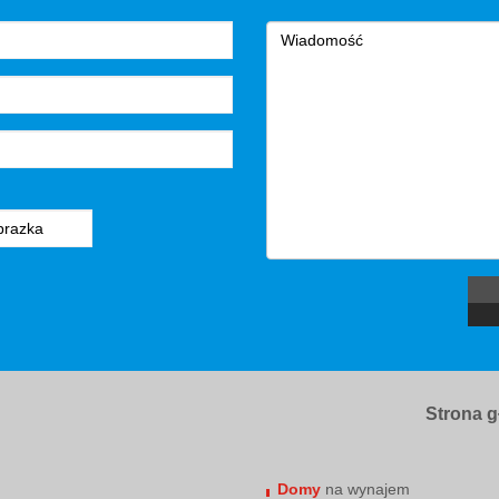
Strona 
Domy
na wynajem