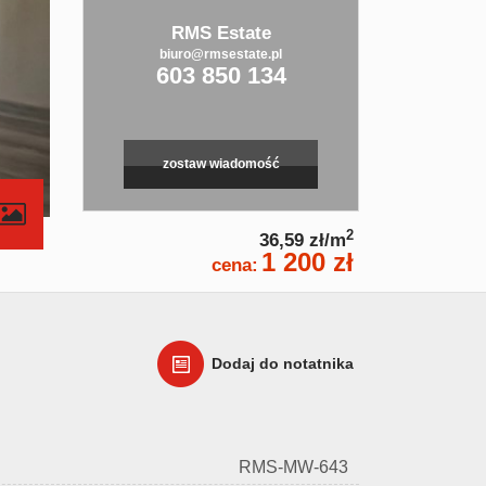
RMS Estate
biuro@rmsestate.pl
603 850 134
zostaw wiadomość
contributors
2
36,59 zł/m
1 200 zł
cena:
Dodaj do notatnika
RMS-MW-643