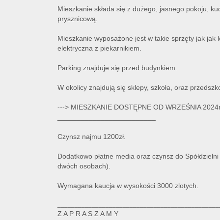
Mieszkanie składa się z dużego, jasnego pokoju, kuc
prysznicową.
Mieszkanie wyposażone jest w takie sprzęty jak jak
elektryczna z piekarnikiem.
Parking znajduje się przed budynkiem.
W okolicy znajdują się sklepy, szkoła, oraz przedszk
---> MIESZKANIE DOSTĘPNE OD WRZEŚNIA 2024r
_________________________
Czynsz najmu 1200zł.
Dodatkowo płatne media oraz czynsz do Spółdzielni
dwóch osobach).
Wymagana kaucja w wysokości 3000 zlotych.
_______________________________________________
Z A P R A S Z A M Y